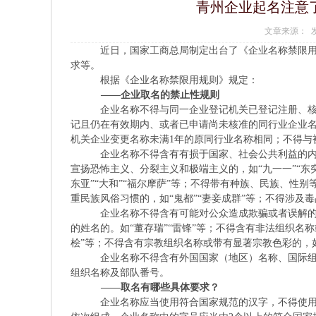
青州企业起名注意
文章来源： 发布
近日，国家工商总局制定出台了《企业名称禁限
求等。
根据《企业名称禁限用规则》规定：
——企业取名的禁止性规则
企业名称不得与同一企业登记机关已登记注册、
记且仍在有效期内、或者已申请尚未核准的同行业企业名
机关企业变更名称未满1年的原同行业名称相同；不得与
企业名称不得含有有损于国家、社会公共利益的内容
宣扬恐怖主义、分裂主义和极端主义的，如“九一一”“东
东亚”“大和”“福尔摩萨”等；不得带有种族、民族、性
重民族风俗习惯的，如“鬼都”“妻妾成群”等；不得涉及毒
企业名称不得含有可能对公众造成欺骗或者误解
的姓名的。如“董存瑞”“雷锋”等；不得含有非法组织名称
桧”等；不得含有宗教组织名称或带有显著宗教色彩的，如“
企业名称不得含有外国国家（地区）名称、国际
组织名称及部队番号。
——取名有哪些具体要求？
企业名称应当使用符合国家规范的汉字，不得使