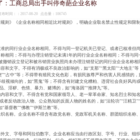
了：工商总局出手叫停奇葩企业名称
时间：：2017-08-20 点击量：106745
用规则》《企业名称相同相近比对规则》，明确企业取名禁止性规定和限
核准的同行业企业名称相同。不得与同一登记机关已登记、或者已核准但
称相同；不得与办理注销登记未满1年的同行业企业名称相同；不得与同
被撤销设立登记和被吊销营业执照尚未办理注销登记的同行业企业名称相
和文字。不得有消极或不良政治影响的，如“支那”“黑太阳”“大地主”等
突”“占中”等；不得带有殖民文化色彩，有损民族尊严和伤害人民感情的，
别等歧视倾向的，如“黑鬼”等；不得含有封建文化糟粕、违背社会良好风尚
品、淫秽、色情、暴力、赌博的，如“海洛因”“推牌九”等。
的内容和文字。不得含有党和国家领导人、老一辈革命家、知名烈士和知
或者反动政治人物、公众熟知的反面人物的姓名的，如“法轮功”“汪精卫”
基督教”“佛教”“伊斯兰教”等。
组织名称。企业名称不得含有政党名称、党政军机关名称、群团组织名称
用外文、字母和阿拉伯数字。企业名称应当由行政区划、字号、行业、组