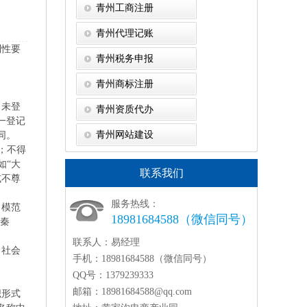
青州工商注册
青州代理记账
制性要
青州税务申报
青州商标注册
尚未登
青州资质代办
一登记
青州网站建设
同。
；不得
如“大
联系我们
或不尊
服务热线：
名模范
18981684588（微信同号）
“秦
联系人：
易经理
、社会
手机：
18981684588（微信同号）
QQ号：
1379239333
邮箱：
18981684588@qq.com
织形式