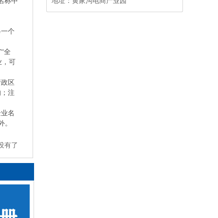
名称中
地址：
黄家沟电商产业园
另一个
“全
业，可
行政区
的；注
企业名
外。
没有了