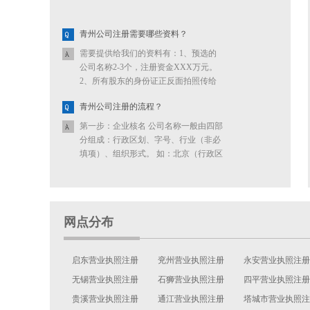
青州公司注册需要哪些资料？
需要提供给我们的资料有：1、预选的
公司名称2-3个，注册资金XXX万元。
2、所有股东的身份证正反面拍照传给
我们。
青州公司注册的流程？
第一步：企业核名 公司名称一般由四部
分组成：行政区划、字号、行业（非必
填项）、组织形式。 如：北京（行政区
划）＋快又好（字号）＋信息技术（行
业）＋有限责任公司（组织形式） 如何
提高核名通...
网点分布
启东营业执照注册
兖州营业执照注册
永安营业执照注册
无锡营业执照注册
石狮营业执照注册
四平营业执照注册
贵溪营业执照注册
通江营业执照注册
塔城市营业执照注