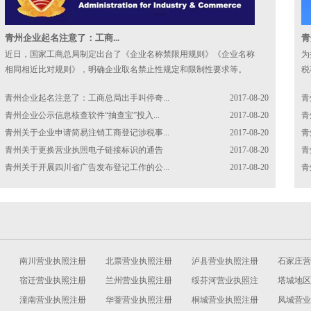
青州企业起名注意了：工商...
青
近日，国家工商总局制定出台了《企业名称禁限用规则》《企业名称
为
相同相近比对规则》，明确企业取名禁止性规定和限制性要求等。
税
负
青州企业起名注意了：工商总局出手叫停奇...
2017-08-20
青
青州企业公示信息核查软件“抽查宝”投入...
2017-08-20
青
青州关于企业申请简易注销工商登记涉税事...
2017-08-20
青
青州关于更换营业执照电子链接标识的通告
2017-08-20
青
青州关于开展四川省广告发布登记工作的公...
2017-08-20
青
南川营业执照注册
北票营业执照注册
泸县营业执照注册
石家庄营
宿迁营业执照注册
兰州营业执照注册
绥芬河营业执照注
册
塔城地区
潼南营业执照注册
华蓥营业执照注册
册
桐城营业执照注册
注册
凤城营业