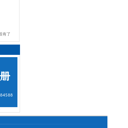
没有了
册