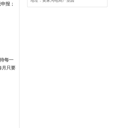
地址：
黄家沟电商产业园
税申报；
待每一
每月只要